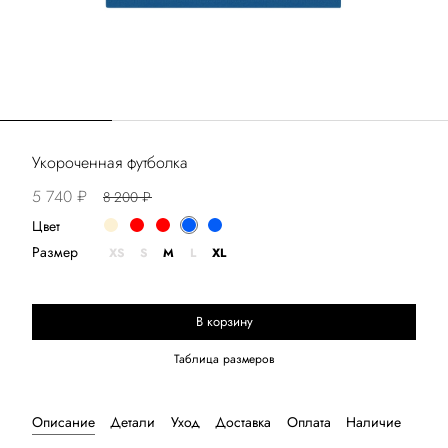
Укороченная футболка
5 740 ₽
8 200 ₽
Цвет
Размер
XS
S
M
L
XL
В корзину
Выберите размер
Таблица размеров
Описание
Детали
Уход
Доставка
Оплата
Наличие