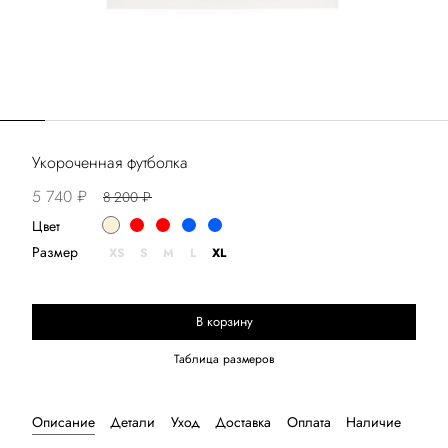
Укороченная футболка
5 740 ₽
8 200 ₽
Цвет
Размер
XS
S
M
L
XL
В корзину
Выберите размер
Таблица размеров
Описание
Детали
Уход
Доставка
Оплата
Наличие