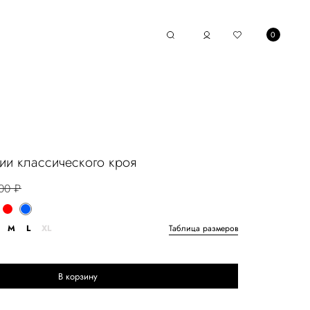
0
ии классического кроя
00 ₽
M
L
XL
Таблица размеров
В корзину
Выберите размер