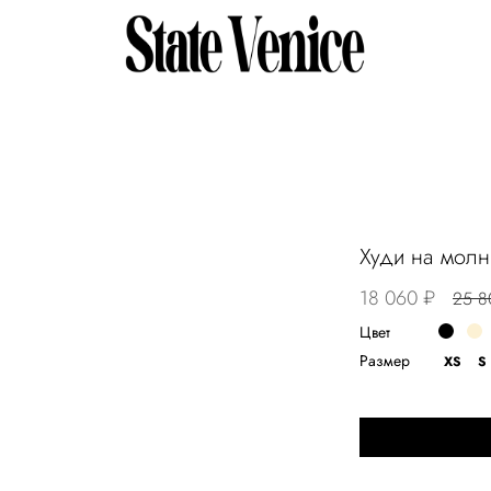
Худи на молн
18 060 ₽
25 8
Цвет
Размер
XS
S