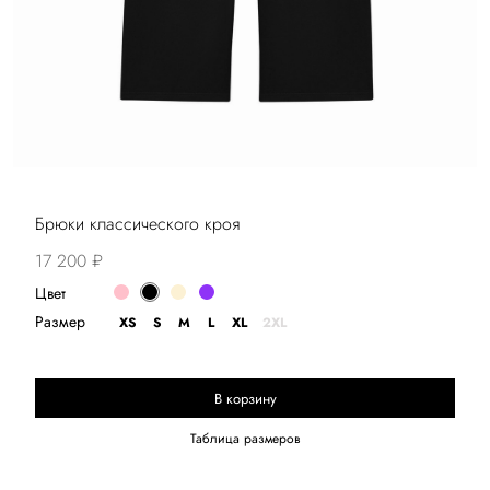
Брюки классического кроя
17 200 ₽
Цвет
Размер
XS
S
M
L
XL
2XL
В корзину
Выберите размер
Таблица размеров