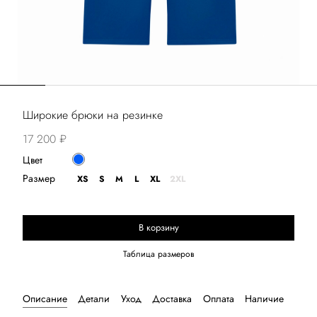
Широкие брюки на резинке
17 200 ₽
Цвет
Размер
XS
S
M
L
XL
2XL
В корзину
Выберите размер
Таблица размеров
Описание
Детали
Уход
Доставка
Оплата
Наличие