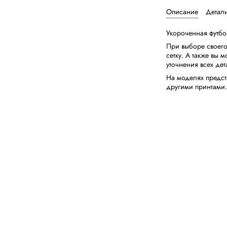
Описание
Детал
Укороченная футбо
При выборе своег
сетку. А также вы
уточнения всех дет
На моделях предст
другими принтами.