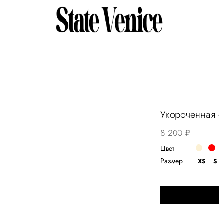
Укороченная 
8 200 ₽
Цвет
Размер
XS
S