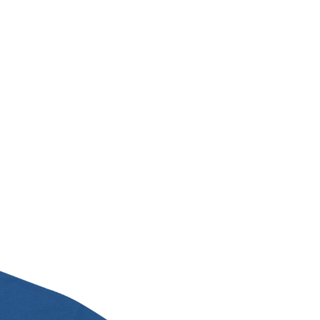
КАТАЛОГ
Посмотреть все
Новинки
Спорт
Купальники
Рубашки
Топы
Футболки и лонгсливы
Трикотаж
Платья
Юбки
Брюки и шорты
Верхняя одежда