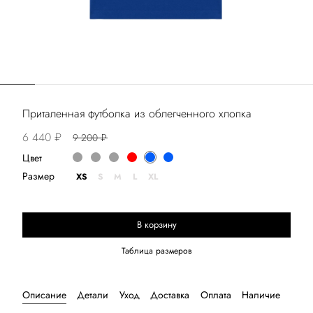
Приталенная футболка из облегченного хлопка
6 440 ₽
9 200 ₽
Цвет
Размер
XS
S
M
L
XL
В корзину
Выберите размер
Таблица размеров
Описание
Детали
Уход
Доставка
Оплата
Наличие