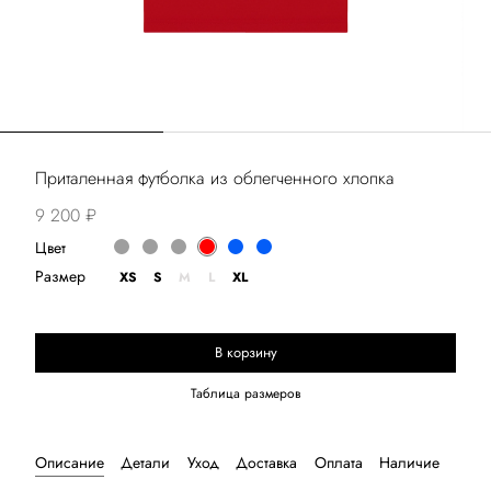
Приталенная футболка из облегченного хлопка
9 200 ₽
Цвет
Размер
XS
S
M
L
XL
В корзину
Выберите размер
Таблица размеров
Описание
Детали
Уход
Доставка
Оплата
Наличие