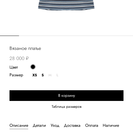
Вязаное платье
28 000 ₽
Цвет
Размер
XS
S
M
L
В корзину
Выберите размер
Таблица размеров
Описание
Детали
Уход
Доставка
Оплата
Наличие