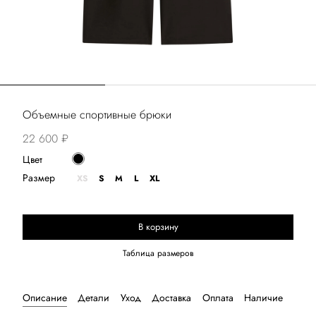
Объемные спортивные брюки
22 600 ₽
Цвет
Размер
XS
S
M
L
XL
В корзину
Выберите размер
Таблица размеров
Описание
Детали
Уход
Доставка
Оплата
Наличие