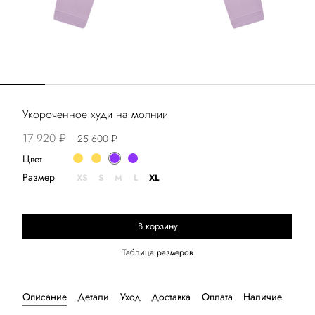
Укороченное худи на молнии
17 920 ₽
25 600 ₽
Цвет
Размер
XS
S
M
L
XL
В корзину
Выберите размер
Таблица размеров
Описание
Детали
Уход
Доставка
Оплата
Наличие