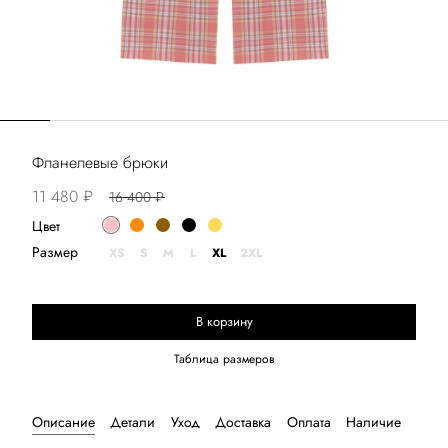
Фланелевые брюки
11 480 ₽
16 400 ₽
Цвет
Размер
XS
S
M
L
XL
2XL
В корзину
Выберите размер
Таблица размеров
Описание
Детали
Уход
Доставка
Оплата
Наличие