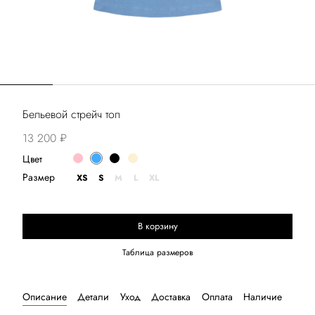
Бельевой стрейч топ
13 200 ₽
Цвет
Размер
XS
S
M
L
XL
В корзину
Выберите размер
Таблица размеров
Описание
Детали
Уход
Доставка
Оплата
Наличие