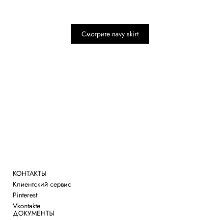
Трикотаж
Платья
Смотрите navy skirt
Юбки
Брюки и шорты
Верхняя одежда
Объекты
Аксессуары
Обувь
КОНТАКТЫ
Клиентский сервис
Pinterest
Vkontakte
ДОКУМЕНТЫ