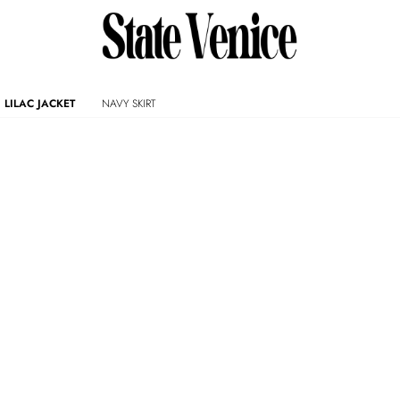
LILAC JACKET
NAVY SKIRT
КАТАЛОГ
Посмотреть все
Новинки
Спорт
Купальники
Рубашки
Топы
Футболки и лонгсливы