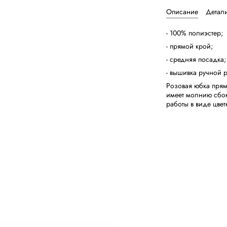
Описание
Детал
- 100% полиэстер;
- прямой крой;
- средняя посадка;
- вышивка ручной р
Розовая юбка прям
имеет молнию сбо
работы в виде цвет
КАТАЛОГ
Посмотреть все
Новинки