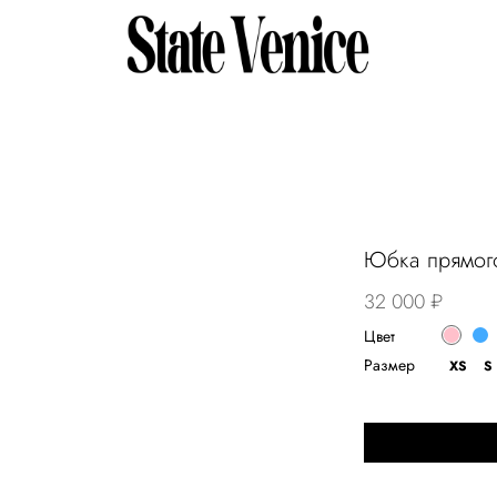
Юбка прямог
32 000 ₽
Цвет
Размер
XS
S