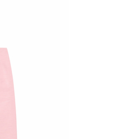
Спорт
Купальники
Рубашки
Топы
Футболки и лонгсливы
Трикотаж
Платья
Юбки
Брюки и шорты
Верхняя одежда
Объекты
Аксессуары
Обувь