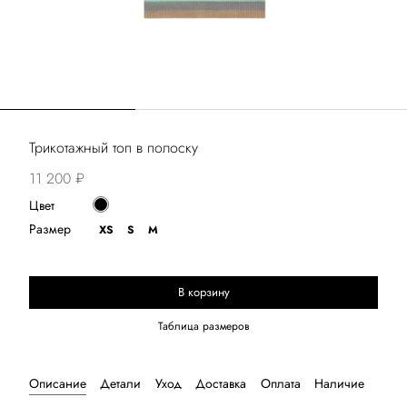
Трикотажный топ в полоску
11 200 ₽
Цвет
Размер
XS
S
M
В корзину
Выберите размер
Таблица размеров
Описание
Детали
Уход
Доставка
Оплата
Наличие