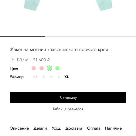
Жакет на молнии классического прямого кроя
15 120 ₽
21 600 ₽
Цвет
Размер
XS
S
M
L
XL
В корзину
Выберите размер
Таблица размеров
Описание
Детали
Уход
Доставка
Оплата
Наличие