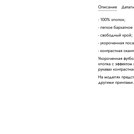
Описание
Детал
- 100% хлопок;
- легкое бархатное
- свободный крой;
- укороченная пос
- контрастная окант
Укороченная футбо
хлопка с эффектом
рукавах контрастна
На моделях предст
другими принтами.