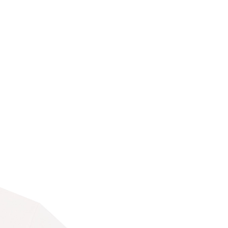
КАТАЛОГ
Посмотреть все
Новинки
Спорт
Купальники
Рубашки
Топы
Футболки и лонгсливы
Трикотаж
Платья
Юбки
Брюки и шорты
Верхняя одежда