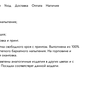
и
Уход
Доставка
Оплата
Наличие
 напыление;
адка;
овка и принт.
лка свободного кроя с принтом. Выполнена из 100%
 легкого бархатного напыления. На горловине и
я окантовка.
авлены аналогичные изделия в других цветах и с
 Посадка соответствует данной модели.