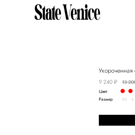
Укороченная 
9 240 ₽
13 20
Цвет
Размер
XS
S