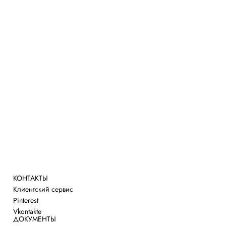
Трикотаж
Платья
Юбки
Брюки и шорты
Верхняя одежда
Объекты
Аксессуары
Обувь
КОНТАКТЫ
Клиентский сервис
Pinterest
Vkontakte
ДОКУМЕНТЫ